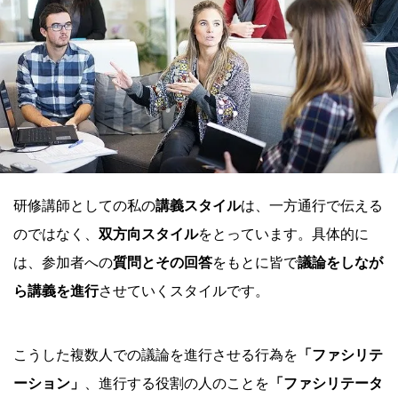
研修講師としての私の
講義スタイル
は、一方通行で伝える
のではなく、
双方向スタイル
をとっています。具体的に
は、参加者への
質問とその回答
をもとに皆で
議論をしなが
ら講義を進行
させていくスタイルです。
こうした複数人での議論を進行させる行為を
「ファシリテ
ーション」
、進行する役割の人のことを
「ファシリテータ