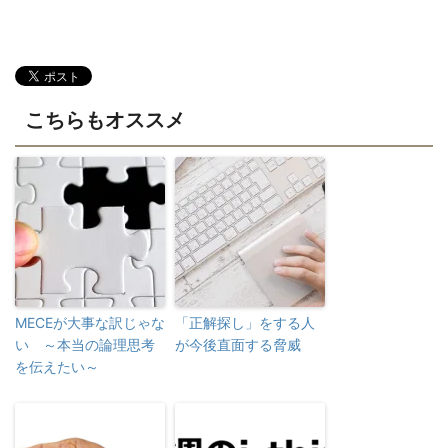
こちらもオススメ
MECEが大事な訳じゃな
「正解探し」をする人
い ～本当の論理思考
が今後直面する脅威
を伝えたい～